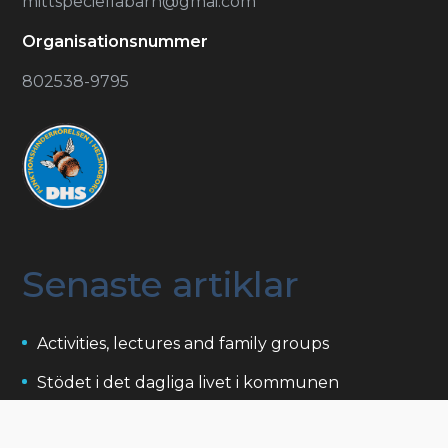
mittspeciellabarn@gmai.com
Organisationsnummer
802538-9795
Senaste artiklar
Activities, lectures and family groups
Stödet i det dagliga livet i kommunen
Projekt som stödjer personer med
funktionsnedsättning