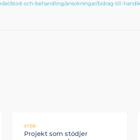
medel/stod-och-behandling/ansokningar/bidrag-till-hand
STÖD
Projekt som stödjer