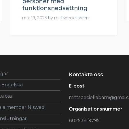
personer med
funktionsnedsättning
maj 19, 2023
by
mittspeciellabarn
ngar
Kontakta oss
 Engelska
E-post
a oss
mittspeciellabarn@gmai.
 a member N swed
Organisationsnummer
slutningar
802538-9795