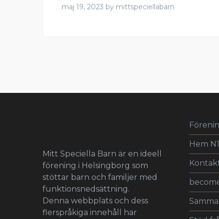
maj 19, 2023
by
mittspeciellabarn
Föreni
Hem N1
Mitt Speciella Barn är en ideell
Kontakt
förening i Helsingborg som
stöttar barn och familjer med
become
funktionsnedsättning.
Denna webbplats och dess
Samman
flerspråkiga innehåll har