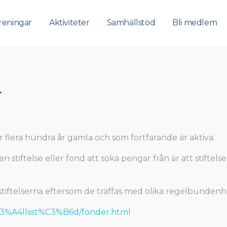
reningar
Aktiviteter
Samhällstöd
Bli medlem
r
är flera hundra år gamla och som fortfarande är aktiva.
 en stiftelse eller fond att söka pengar från är att stif
tiftelserna eftersom de träffas med olika regelbundenh
C3%A4llsst%C3%B6d/fonder.html