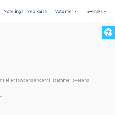
Noteringar med karta
Veta mer
Svenska
Open
telsens eller fondens ändamål stämmer överens
et.