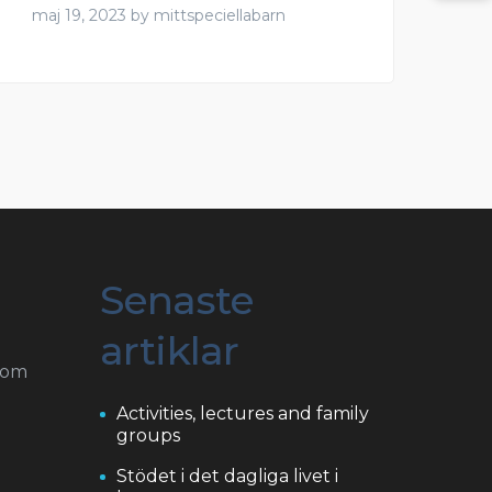
maj 19, 2023
by
mittspeciellabarn
Senaste
artiklar
com
Activities, lectures and family
groups
Stödet i det dagliga livet i