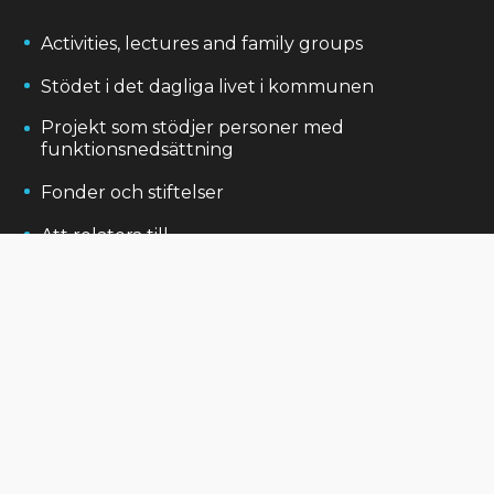
Activities, lectures and family groups
Stödet i det dagliga livet i kommunen
Projekt som stödjer personer med
funktionsnedsättning
Fonder och stiftelser
Att relatera till
© 2023 MITTSPECIELLABARN. ALLA RÄTTIGHETER RESERVERADE
byggd getbeyond.se
POLICY FÖR SKYDD AV PRIVATLIVET
العربية
(
Arabiska
)
English
(
Engelska
)
Svenska