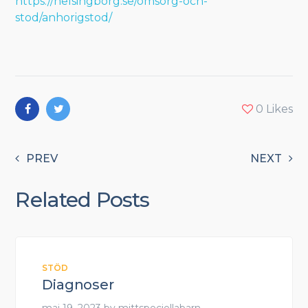
https://helsingborg.se/omsorg-och-
stod/anhorigstod/
0
Likes
PREV
NEXT
Related Posts
STÖD
Diagnoser