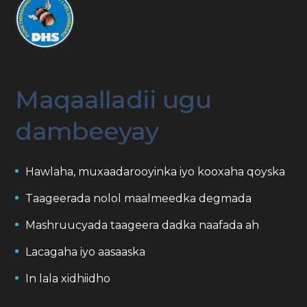
Maqaalladii ugu
dambeeyay
Hawlaha, muxaadarooyinka iyo kooxaha qoyska
Taageerada nolol maalmeedka degmada
Mashruucyada taageera dadka naafada ah
Lacagaha iyo aasaaska
In lala xidhiidho