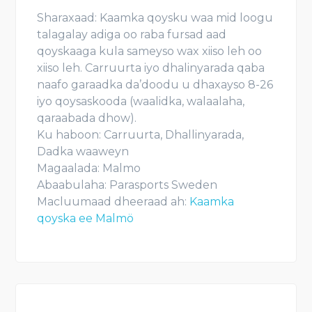
Sharaxaad:
Kaamka qoysku waa mid loogu
talagalay adiga oo raba fursad aad
qoyskaaga kula sameyso wax xiiso leh oo
xiiso leh. Carruurta iyo dhalinyarada qaba
naafo garaadka da’doodu u dhaxayso 8-26
iyo qoysaskooda (waalidka, walaalaha,
qaraabada dhow).
Ku haboon:
Carruurta, Dhallinyarada,
Dadka waaweyn
Magaalada:
Malmo
Abaabulaha:
Parasports Sweden
Macluumaad dheeraad ah:
Kaamka
qoyska ee Malmö