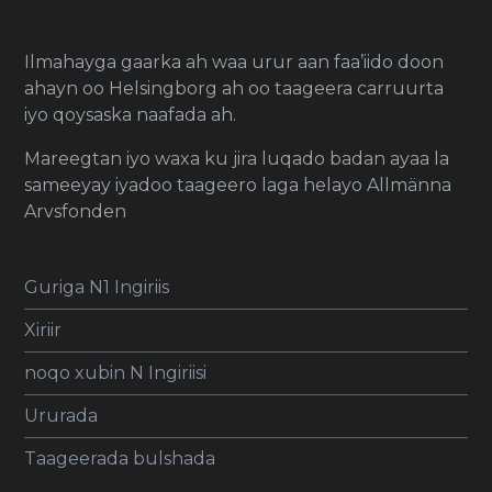
Ilmahayga gaarka ah waa urur aan faa’iido doon
ahayn oo Helsingborg ah oo taageera carruurta
iyo qoysaska naafada ah.
Mareegtan iyo waxa ku jira luqado badan ayaa la
sameeyay iyadoo taageero laga helayo Allmänna
Arvsfonden
Guriga N1 Ingiriis
Xiriir
noqo xubin N Ingiriisi
Ururada
Taageerada bulshada