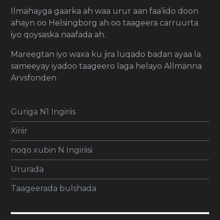
Ilmahayga gaarka ah waa urur aan faa’iido doon
ahayn oo Helsingborg ah oo taageera carruurta
iyo qoysaska naafada ah.
Mareegtan iyo waxa ku jira luqado badan ayaa la
sameeyay iyadoo taageero laga helayo Allmänna
Arvsfonden
Guriga N1 Ingiriis
Xiriir
noqo xubin N Ingiriisi
Ururada
Taageerada bulshada