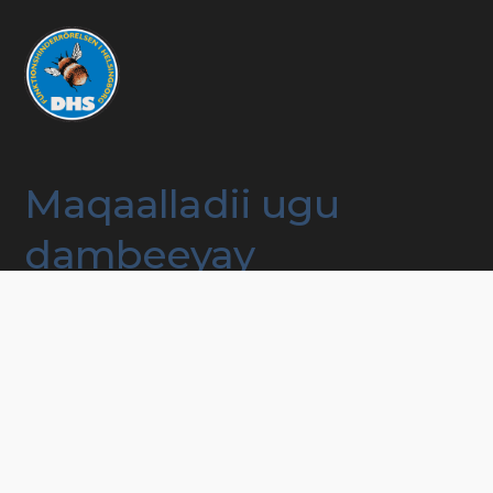
Maqaalladii ugu
dambeeyay
Hawlaha, muxaadarooyinka iyo kooxaha qoyska
Taageerada nolol maalmeedka degmada
Mashruucyada taageera dadka naafada ah
Lacagaha iyo aasaaska
In lala xidhiidho