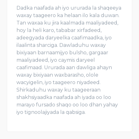
Dadka naafada ah iyo ururada la shaqeeya
waxay taageero ka helaan ilo kala duwan.
Tan waxaa ku jira kaalmada maaliyadeed,
hoy la heli karo, tababar xirfadeed,
adeegyada daryeelka caafimaadka, iyo
ilaalinta sharciga. Dawladuhu waxay
bixiyaan barnaamijyo bulsho, gargaar
maaliyadeed, iyo caymis daryeel
caafimaad. Ururada aan dawliga ahayn
waxay bixiyaan waxbarasho, olole
wacyigelin, iyo taageero niyadeed.
Shirkaduhu waxay ku taageeraan
shakhsiyaadka naafada ah iyada oo loo
marayo fursado shaqo oo loo dhan yahay
iyo tignoolajiyada la qabsiga.