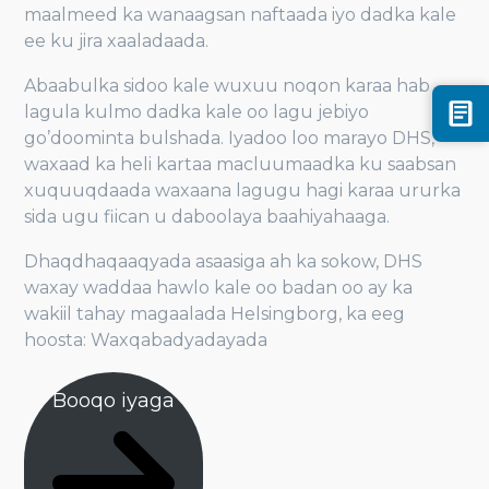
maalmeed ka wanaagsan naftaada iyo dadka kale
ee ku jira xaaladaada.
Abaabulka sidoo kale wuxuu noqon karaa hab
lagula kulmo dadka kale oo lagu jebiyo
go’doominta bulshada. Iyadoo loo marayo DHS,
waxaad ka heli kartaa macluumaadka ku saabsan
xuquuqdaada waxaana lagugu hagi karaa ururka
sida ugu fiican u daboolaya baahiyahaaga.
Dhaqdhaqaaqyada asaasiga ah ka sokow, DHS
waxay waddaa hawlo kale oo badan oo ay ka
wakiil tahay magaalada Helsingborg, ka eeg
hoosta: Waxqabadyadayada
Booqo iyaga