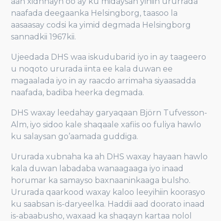
aan xidhnayn oo ay ku midaysan yihiin ururrada
naafada deegaanka Helsingborg, taasoo la
aasaasay codsi ka yimid degmada Helsingborg
sannadkii 1967kii.
Ujeedada DHS waa iskudubarid iyo in ay taageero
u noqoto ururada iinta ee kala duwan ee
magaalada iyo in ay raacdo arrimaha siyaasadda
naafada, badiba heerka degmada.
DHS waxay leedahay garyaqaan Björn Tufvesson-
Alm, iyo sidoo kale shaqaale xafiis oo fuliya hawlo
ku salaysan go’aamada guddiga.
Ururada xubnaha ka ah DHS waxay hayaan hawlo
kala duwan labadaba wanaagaaga iyo inaad
horumar ka samayso baxnaaninkaaga bulsho.
Ururada qaarkood waxay kaloo leeyihiin koorasyo ​​
ku saabsan is-daryeelka. Haddii aad doorato inaad
is-abaabusho, waxaad ka shaqayn kartaa nolol