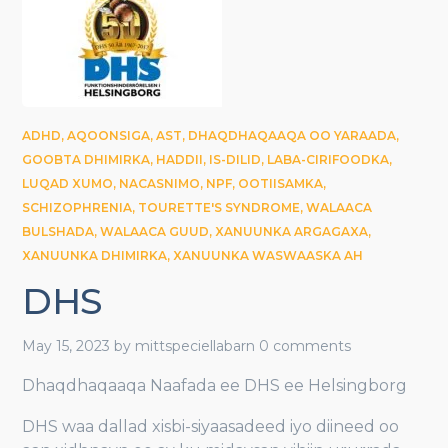
ADHD
,
AQOONSIGA
,
AST
,
DHAQDHAQAAQA OO YARAADA
,
GOOBTA DHIMIRKA
,
HADDII
,
IS-DILID
,
LABA-CIRIFOODKA
,
LUQAD XUMO
,
NACASNIMO
,
NPF
,
OOTIISAMKA
,
SCHIZOPHRENIA
,
TOURETTE'S SYNDROME
,
WALAACA
BULSHADA
,
WALAACA GUUD
,
XANUUNKA ARGAGAXA
,
XANUUNKA DHIMIRKA
,
XANUUNKA WASWAASKA AH
DHS
May 15, 2023
by
mittspeciellabarn
0 comments
Dhaqdhaqaaqa Naafada ee DHS ee Helsingborg
DHS waa dallad xisbi-siyaasadeed iyo diineed oo