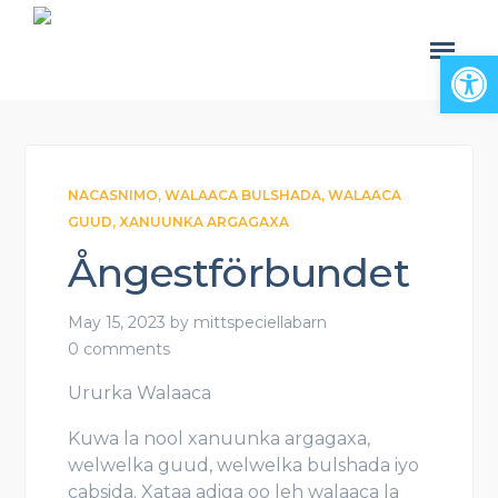
Open
NACASNIMO
,
WALAACA BULSHADA
,
WALAACA
GUUD
,
XANUUNKA ARGAGAXA
Ångestförbundet
May 15, 2023
by
mittspeciellabarn
0 comments
Ururka Walaaca
Kuwa la nool xanuunka argagaxa,
welwelka guud, welwelka bulshada iyo
cabsida. Xataa adiga oo leh walaaca la