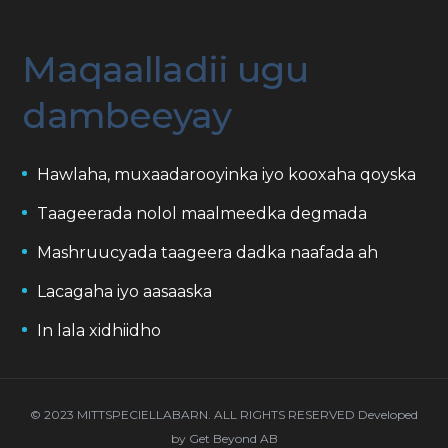
Maqaalladii ugu
dambeeyay
Hawlaha, muxaadarooyinka iyo kooxaha qoyska
Taageerada nolol maalmeedka degmada
Mashruucyada taageera dadka naafada ah
Lacagaha iyo aasaaska
In lala xidhiidho
© 2023 MITTSPECIELLABARN. ALL RIGHTS RESERVED Developed
by
Get Beyond AB