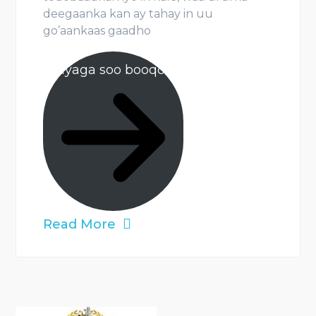
deegaanka kan ay tahay in uu
go’aankaas gaadho
iyaga soo booqo
Read More