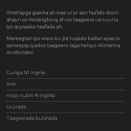
Ilmahayga gaarka ah waa urur aan faa’iido doon
ahayn oo Helsingborg ah oo taageera carruurta
iyo qoysaska naafada ah.
Mareegtan iyo waxa ku jira luqado badan ayaa la
sameeyay iyadoo taageero laga helayo Allmänna
Arvsfonden
Guriga N1 Ingiriis
Xiriir
noqo xubin N Ingiriisi
Ururada
Taageerada bulshada