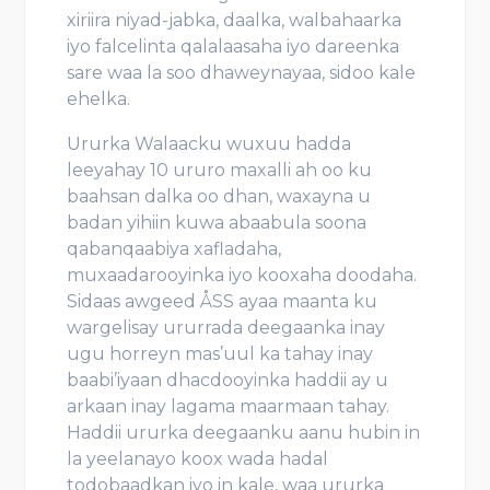
xiriira niyad-jabka, daalka, walbahaarka
iyo falcelinta qalalaasaha iyo dareenka
sare waa la soo dhaweynayaa, sidoo kale
ehelka.
Ururka Walaacku wuxuu hadda
leeyahay 10 ururo maxalli ah oo ku
baahsan dalka oo dhan, waxayna u
badan yihiin kuwa abaabula soona
qabanqaabiya xafladaha,
muxaadarooyinka iyo kooxaha doodaha.
Sidaas awgeed ÅSS ayaa maanta ku
wargelisay ururrada deegaanka inay
ugu horreyn mas’uul ka tahay inay
baabi’iyaan dhacdooyinka haddii ay u
arkaan inay lagama maarmaan tahay.
Haddii ururka deegaanku aanu hubin in
la yeelanayo koox wada hadal
todobaadkan iyo in kale, waa ururka